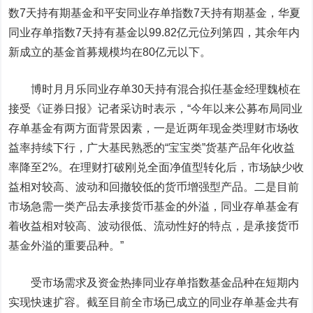
数7天持有期基金和平安同业存单指数7天持有期基金，华夏
同业存单指数7天持有基金以99.82亿元位列第四，其余年内
新成立的基金首募规模均在80亿元以下。
博时月月乐同业存单30天持有混合拟任基金经理魏桢在
接受《证券日报》记者采访时表示，“今年以来公募布局同业
存单基金有两方面背景因素，一是近两年现金类理财市场收
益率持续下行，广大基民熟悉的“宝宝类”货基产品年化收益
率降至2%。在理财打破刚兑全面净值型转化后，市场缺少收
益相对较高、波动和回撤较低的货币增强型产品。二是目前
市场急需一类产品去承接货币基金的外溢，同业存单基金有
着收益相对较高、波动很低、流动性好的特点，是承接货币
基金外溢的重要品种。”
受市场需求及资金热捧同业存单指数基金品种在短期内
实现快速扩容。截至目前全市场已成立的同业存单基金共有