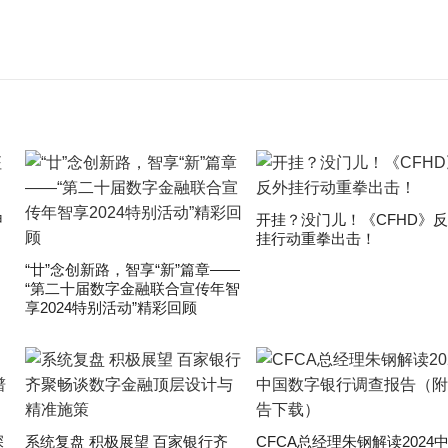
申
开挂？没门儿！《CFHD》
挂行动重拳出击！
“廿”念创新路，智享“新”篇章——
“第二十届数字金融联合宣传年智
享2024特别活动”精彩回顾
深
系统复盘 积极展望 百家银行齐
CFCA总经理朱钢解读2024