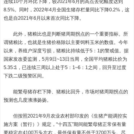
连续10个月环比下降，较2021年6月的高点去化幅度达到
8.5%。同时，2022年4月全国生猪存栏量同比下降0.2%，这
也是自2021年6月以来首次同比下降。
此外，猪粮比也是判断猪周期拐点的一个重要指标。所
谓猪粮比，也就是生猪价格除以主要饲料玉米的数值。今年
以来，养殖户深度亏损，猪粮比持续低于5：1的警戒值。据
国家发改委监测，5月9日~13日当周，全国平均猪粮比价为
5.35∶1，已连续三周以上处于5：1~6：1之间，回升至过度
下跌二级预警区间。
能繁母猪存栏下降、猪粮比回升，市场对猪周期拐点的
预测也几度沸沸扬扬。
但按照2021年9月农业农村部印发的《生猪产能调控实
施方案（暂行）》规定，“十四五”期间能繁母猪正常保有量
要稳定在4100万头左右，最低保有量不低于3700万头。尽