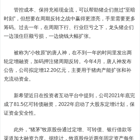
管控成本、保持充裕现金流，可以帮助猪企们熬过“至暗
时刻”，但想要在周期反转之战中赢得更漂亮，手里需要更多
筹码。过去一年，在周期下行、行业巨亏之下，龙头猪企们
一边顶住巨额亏损，一边烧钱大幅扩张。
被称为“小牧原”的
唐人神
，在不到一年的时间里发出两
轮定增融资，加码押注猪周期反转。今年4月，唐人神发布
公告，公司拟定增12.20亿元，主要用于猪肉产能扩张和补
充流动资金。
新希望近日在投资者互动平台中提到，公司2021年底完
成了81.5亿可转债融资，2022年启动了大股东定增计划，保
证资金安全性。
此外，“猪茅”牧原股份通过定增、可转债、银行借款等
渠道加大融资力度。据统计，牧原股份近两年固定资产每年