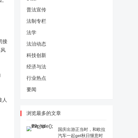
因。
普法宣传
法制专栏
法学
切接
法治动态
高风
科技创新
经济与法
物
行业热点
要闻
接人
浏览最多的文章
国庆出游正当时，和欧拉
汽车一起get秋日惬意时