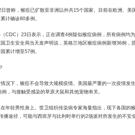
日曾称，猴痘已扩散至非洲以外共15个国家。目前在欧洲、美
累计确诊80多例。
CDC）23日表示，正在调查4例疑似猴痘病例，所有病例均
国卫生安全局当天发声明说，英格兰地区猴痘病例新增36例，
国累计增至57例。
？
况下，猴痘不会导致大规模疫情。美国最严重的一次疫情发
起病例，与接触受感染的草原犬鼠和其他宠物有关。
年轻男性身上。世卫组织传染病专家海曼指出，现下各国的
要传播途径，可能与西班牙与比利时举行的2场派对所发生的不安