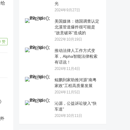
告给
光
2024年9月27日
美国媒体：德国调查认定
。
北溪管道爆炸很可能是
“故意破坏”造成的
2022年10月19日
0
赞
推动法律人工作方式变
革，Alpha智能法律检索
有话说！
2024年11月4日
鲲鹏到家助推河源“南粤
家政”工程高质量发展
2024年11月5日
沁源，公益诉讼驶入“快
车道”
2024年10月11日
反外