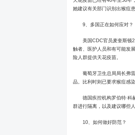
天花疫苗已经有40年至50
她建议有关部门识别出猴痘
9、多国正在如何应对？
美国CDC官员麦奎斯顿2
触者、医护人员和有可能发
险人群提供天花疫苗。
葡萄牙卫生总局局长弗雷塔
品。比利时则已要求猴痘感染
德国疾控机构罗伯特·科赫
群进行隔离，以及建议哪些
10、如何做好防范？