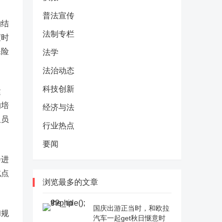
普法宣传
构结
法制专栏
度时
保险
法学
法治动态
科技创新
建
的培
经济与法
人员
行业热点
要闻
会进
试点
浏览最多的文章
国庆出游正当时，和欧拉
和规
汽车一起get秋日惬意时