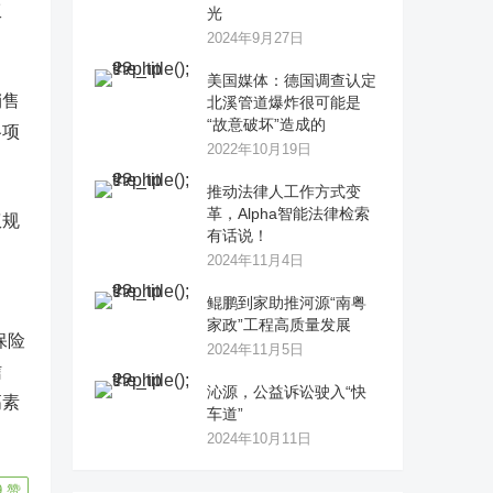
工
光
2024年9月27日
美国媒体：德国调查认定
销售
北溪管道爆炸很可能是
“故意破坏”造成的
各项
2022年10月19日
推动法律人工作方式变
革，Alpha智能法律检索
权规
有话说！
2024年11月4日
鲲鹏到家助推河源“南粤
家政”工程高质量发展
保险
2024年11月5日
信
沁源，公益诉讼驶入“快
高素
车道”
2024年10月11日
9
赞