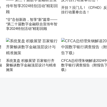
申
开挂？没门儿！《CFHD》
挂行动重拳出击！
“廿”念创新路，智享“新”篇章——
“第二十届数字金融联合宣传年智
享2024特别活动”精彩回顾
深
系统复盘 积极展望 百家银行齐
CFCA总经理朱钢解读2024
融
聚畅谈数字金融顶层设计与精准
数字银行调查报告（附报告
施策
载）