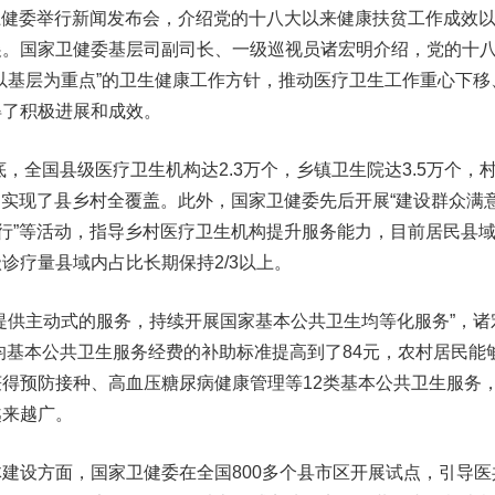
卫健委举行新闻发布会，介绍党的十八大以来健康扶贫工作成效
展。国家卫健委基层司副司长、一级巡视员诸宏明介绍，党的十
以基层为重点”的卫生健康工作方针，推动医疗卫生工作重心下移
得了积极进展和成效。
，全国县级医疗卫生机构达2.3万个，乡镇卫生院达3.5万个，
机构实现了县乡村全覆盖。此外，国家卫健委先后开展“建设群众满
层行”等活动，指导乡村医疗卫生机构提升服务能力，目前居民县
诊疗量县域内占比长期保持2/3以上。
供主动式的服务，持续开展国家基本公共卫生均等化服务”，诸
人均基本公共卫生服务经费的补助标准提高到了84元，农村居民能
得预防接种、高血压糖尿病健康管理等12类基本公共卫生服务
越来越广。
设方面，国家卫健委在全国800多个县市区开展试点，引导医