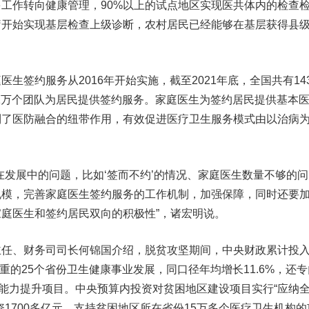
工作转向健康管理，90%以上的试点地区实现医共体内的检查
疗开始实现基层检查上级诊断，农村居民已经能够在基层获得县
。
医生签约服务从2016年开始实施，截至2021年底，全国共有143
.1万个团队为居民提供签约服务。
家庭医生为签约居民提供基本
到了医防融合的纽带作用，有效促进医疗卫生服务模式由以治病
在发展中的问题，比如‘签而不约’的情况、家庭医生数量不够的问
规模，完善家庭医生签约服务的工作机制，加强保障，同时还要
庭医生和签约居民双向的积极性”，
诸宏明说。
、财务司司长何锦国介绍，脱贫攻坚期间，中央财政累计投
务重的25个省份卫生健康事业发展，同口径年均增长11.6%，还专
务能力提升项目。中央预算内投资对贫困地区建设项目实行“应纳
资1700多亿元，支持贫困地区所在省份15万多个医疗卫生机构的