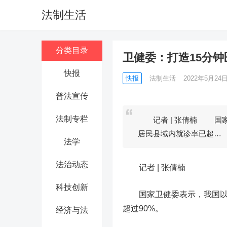
法制生活
分类目录
卫健委：打造15分
快报
快报
法制生活
2022年5月24日 
普法宣传
法制专栏
记者 | 张倩楠 国家
居民县域内就诊率已超…
法学
法治动态
记者 |
张倩楠
科技创新
国家卫健委表示，我国以
超过90%。
经济与法