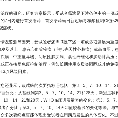
疗的研究，研究方案提示，受试者需满足下述条件中的一项
的7日内进行首次给药；首次给药当日新冠病毒核酸检测Ct值≤2
冠症状。
况监测等因素，受试验者还需满足下述一项或多项进展为重
0岁及以上；患有心血管疾病（包括先天性心脏病）或高血压；
肺疾病、中重度哮喘、间质性肺疾病、囊性纤维化和肺动脉高压
病或正在接受免疫抑制治疗（例如长期使用皮质类固醇或其他免
13项风险因素。
显示，该试验的次要指标还包括：第3、5、7、10、14、2
百分比；从基线到第3、5、7、10、14、21和28天，新冠症状
、10、14、21和28天，WHO临床进展量表的变化；第3、5、7
试者百分比；第3、5、7、10、14天Ct值较基线的变化等等。与
的众多次要终点更能体现出受试者在用药后发生的具体变化。不