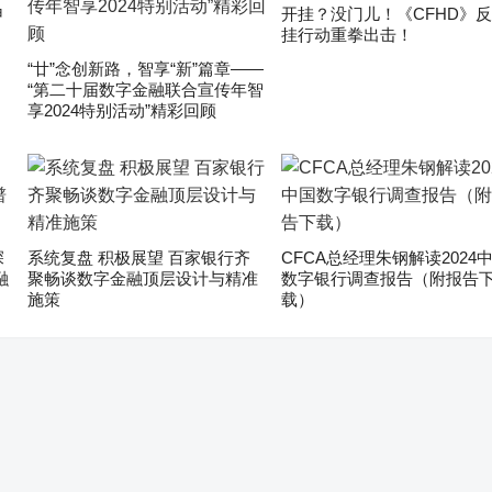
申
开挂？没门儿！《CFHD》
挂行动重拳出击！
“廿”念创新路，智享“新”篇章——
“第二十届数字金融联合宣传年智
享2024特别活动”精彩回顾
深
系统复盘 积极展望 百家银行齐
CFCA总经理朱钢解读2024
融
聚畅谈数字金融顶层设计与精准
数字银行调查报告（附报告
施策
载）