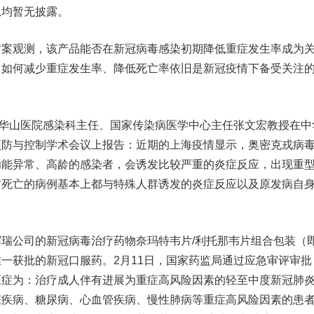
息均暂无披露。
方案观测，该产品能否在新冠病毒感染初期降低重症发生率成为
，如何减少重症发生率、降低死亡率依旧是新冠疫情下备受关注
华山医院感染科主任、国家传染病医学中心主任张文宏教授在中
预防与控制学术会议上报告：近期的上海疫情显示，奥密克戎病
功能异常、高龄的感染者，会诱发比较严重的炎症反应，出现重
前死亡的病例基本上都与特殊人群诱发的炎症反应以及原发病自
公司的新冠病毒治疗药物奈玛特韦片/利托那韦片组合包装（
内唯一获批的新冠口服药。2月11日，国家药监局通过应急审评审批
应症为：治疗成人伴有进展为重症高风险因素的轻至中度新冠肺
脏疾病、糖尿病、心血管疾病、慢性肺病等重症高风险因素的患