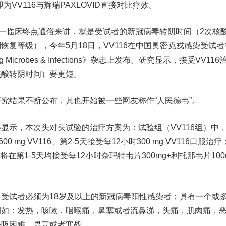
VV116与辉瑞PAXLOVID直接对比疗效。
一临床终点通俗来讲，就是受试者的新冠病毒转阴时间（2次核
恢复等级），今年5月18日，VV116在中国奥密克戎感染受试者
Microbes & Infections》杂志上发布。研究显示，接受VV116
核酸转阴时间）要更短。
结果不断公布，其也开始被一些网友称作“人民德韦”。
示，本次头对头试验的治疗方案为：试验组（VV116组）中
 mg VV116、第2-5天接受每12小时300 mg VV116口服治
者将在第1-5天均接受每12小时奈玛特韦片300mg+利托那韦片100
试者必须为18岁及以上的新冠病毒阳性感染者；具有一个或
例如：发热，咳嗽，咽喉痛，鼻塞或者流鼻涕，头痛，肌肉痛，
呼吸困难，畏寒或者寒战。