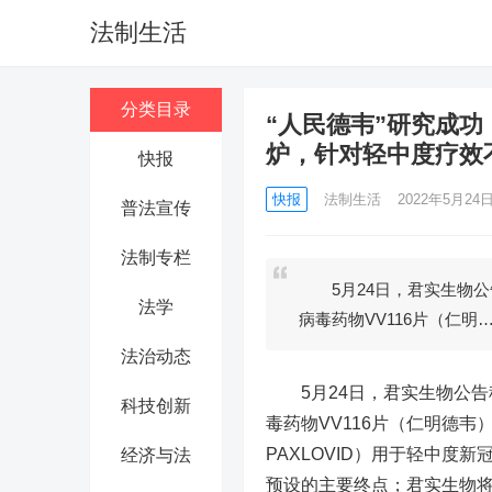
法制生活
分类目录
“人民德韦”研究成
炉，针对轻中度疗效
快报
快报
法制生活
2022年5月24日 
普法宣传
法制专栏
5月24日，君实生物公
法学
病毒药物VV116片（仁明
法治动态
5月24日，
君实生物
公告
科技创新
毒药物VV116片（仁明德
PAXLOVID）用于轻中度新
经济与法
预设的主要终点；君实生物