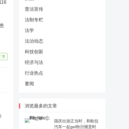
16
普法宣传
法制专栏
患
法学
法治动态
科技创新
2
赞
经济与法
行业热点
要闻
浏览最多的文章
国庆出游正当时，和欧拉
汽车一起get秋日惬意时