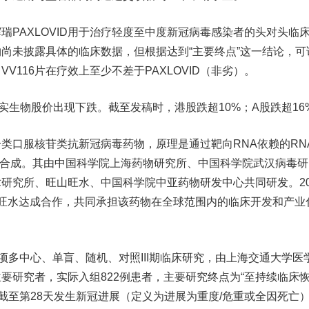
瑞PAXLOVID用于治疗轻度至中度新冠病毒感染者的头对头临
尚未披露具体的临床数据，但根据达到“主要终点”这一结论，可
V116片在疗效上至少不差于PAXLOVID（非劣）。
生物股价出现下跌。截至发稿时，港股跌超10%；A股跌超16
类口服核苷类抗新冠病毒药物，原理是通过靶向RNA依赖的RN
NA合成。其由中国科学院上海药物研究所、中国科学院武汉病毒研
研究所、旺山旺水、中国科学院中亚药物研发中心共同研发。20
旺水达成合作，共同承担该药物在全球范围内的临床开发和产业
一项多中心、单盲、随机、对照III期临床研究，由上海交通大学医
要研究者，实际入组822例患者，主要研究终点为“至持续临床
“截至第28天发生新冠进展（定义为进展为重度/危重或全因死亡