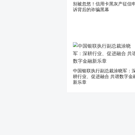
别被忽悠！信用卡黑灰产征信
诉背后的诈骗黑幕
中国银联执行副总裁涂晓军：
耕行业、促进融合 共谱数字金
新乐章