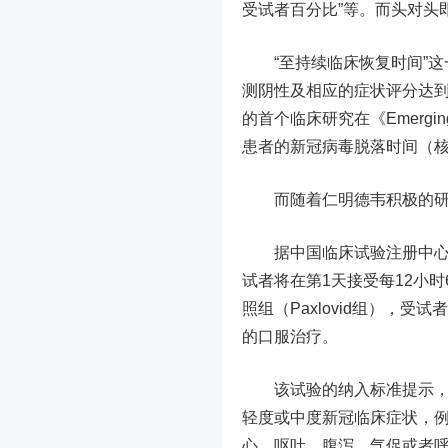
受试者百分比”等。而头对头即为
“至持续临床恢复时间”这
测阴性及相应的症状评分达到
的首个临床研究在《Emerging 
患者的新冠病毒脱落时间（
而随着仁明德韦积极的研究
据中国临床试验注册中心显
试者将在第1天接受每12小时600
照组（Paxlovid组），受试
的口服治疗。
该试验的纳入标准提示，受
轻度或中度新冠临床症状，
心，呕吐，腹泻，气促或者