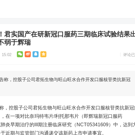
功！君实国产在研新冠口服药三期临床试验结果
不弱于辉瑞
15:02
评论已
告称，控股子公司君拓生物与旺山旺水合作开发口服核苷类抗新冠
…
称，控股子公司君拓生物与旺山旺水合作开发口服核苷类抗新冠
韦），在一项对比奈玛特韦片/利托那韦片（即辉瑞新冠口服药
冠肺炎早期治疗的III期注册临床研究（NCT05341609）中，达到
将于近期与监管部门沟通递交该新药上市申请事宜。