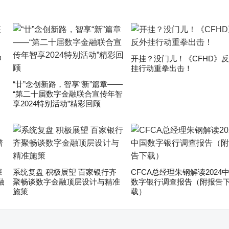
申
开挂？没门儿！《CFHD》
挂行动重拳出击！
“廿”念创新路，智享“新”篇章——
“第二十届数字金融联合宣传年智
享2024特别活动”精彩回顾
深
系统复盘 积极展望 百家银行齐
CFCA总经理朱钢解读2024
融
聚畅谈数字金融顶层设计与精准
数字银行调查报告（附报告
施策
载）