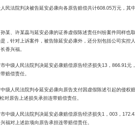
法院判决被告延安必康向各原告赔偿共计608.05万元，其
某、许某蕊与延安必康的证券虚假陈述责任纠纷案件同样也
的是，针对上诉案件，被告除延安必康外，还分别包括公司实控
事长香兴福。
级人民法院判决延安必康赔偿原告经济损失13，866.91元
连带赔偿责任。
级人民法院判令延安必康向原告支付因虚假陈述引起的侵权
李宗松对原告上述损失承担连带赔偿责任。
级人民法院判决延安必康赔偿原告经济损失1，003，172.4
香兴福对上述款项向原告承担连带赔偿责任。