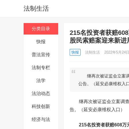
法制生活
分类目录
215名投资者获赔6
股民索赔案迎来新进
快报
快报
法制生活
2022年5月24日 
普法宣传
法制专栏
继再次被证监会立案调查
法学
公告。（延安必康维权入口
法治动态
继再次被证监会立案调查
科技创新
告。（延安必康维权入口）
经济与法
215名投资者获赔608万