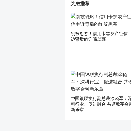
为您推荐
别被忽悠！信用卡黑灰产征信
诉背后的诈骗黑幕
中国银联执行副总裁涂晓军：
耕行业、促进融合 共谱数字金
新乐章