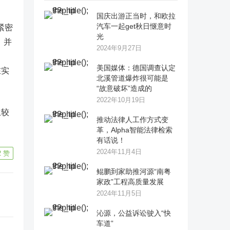
国庆出游正当时，和欧拉
汽车一起get秋日惬意时
紧密
光
，并
2024年9月27日
美国媒体：德国调查认定
在实
北溪管道爆炸很可能是
“故意破坏”造成的
2022年10月19日
生较
推动法律人工作方式变
革，Alpha智能法律检索
有话说！
2024年11月4日
2
赞
鲲鹏到家助推河源“南粤
家政”工程高质量发展
2024年11月5日
沁源，公益诉讼驶入“快
车道”