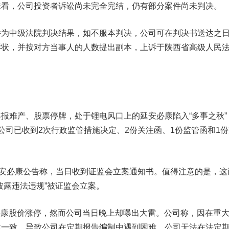
，公司投资者诉讼尚未完全完结，仍有部分案件尚未判决。
中级法院判决结果，如不服本判决，公司可在判决书送达之
诉状，并按对方当事人的人数提出副本，上诉于陕西省高级人民
难产、股票停牌，处于锂电风口上的延安必康陷入“多事之秋”
公司已收到2次行政监管措施决定、2份关注函、1份监管函和1份
安必康公告称，当日收到证监会立案通知书。值得注意的是，这
披露违法违规”被证监会立案。
必康股价涨停，然而公司当日晚上却曝出大雷。公司称，因在重
成一致，导致公司在定期报告编制中遇到困难，公司无法在法定