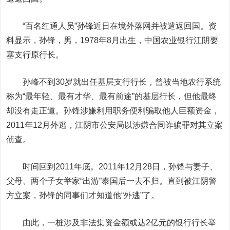
“百名红通人员”孙锋近日在境外落网并被遣返回国。资
料显示，孙锋，男，1978年8月出生，中国农业银行江阴要
塞支行原行长。
孙峰不到30岁就出任基层支行行长，曾被当地农行系统
称为“最年轻、最有才华、最有前途”的基层行长，但他最终
却没有走正道。孙锋涉嫌利用职务便利骗取他人巨额资金，
2011年12月外逃，江阴市公安局以涉嫌合同诈骗罪对其立案
侦查。
时间回到2011年底。2011年12月28日，孙锋与妻子、
父母、两个子女举家“出游”泰国后一去不归。直到被江阴警
方立案，孙锋的同事们才知道他“外逃”了。
由此，一桩涉及非法
集资
金额或达2亿元的银行行长举