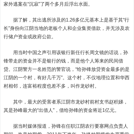
家外逃案在“沉寂”了两个多月后浮出水面。
据了解，其出逃所涉及的1.26多亿元基本上是基于其“行
长”身份向江阴当地的老板个人和企业
集资
借款，并无涉及农
行储户资金或政府公款。
用当时中国之声引用该银行新任行长周文镜的话说，孙
锋带走的资金并不是银行的钱，而是他个人筹来的民间借
贷。江阴警方一名姓范的警官说，“给孙锋放贷资金最多的是
江阴的一个村，有好几千万”。这个村，不仅地理位置和华西
村相邻，连富裕程度也差不多，叫作龙砂村。
其中，最大的受害者系江阴市龙砂村前村支书赵积娣，
其是孙峰最大的“出借人”，借给孙锋的资金将近1亿元。
据当时媒体报道，孙锋在任职江阴农行要塞网点负责人