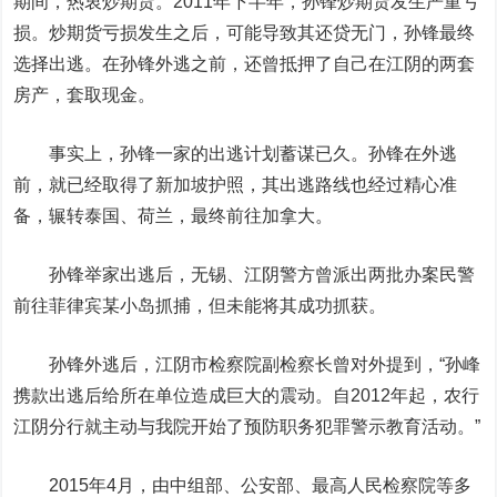
期间，热衷炒期货。2011年下半年，孙锋炒期货发生严重亏
损。炒期货亏损发生之后，可能导致其还贷无门，孙锋最终
选择出逃。在孙锋外逃之前，还曾抵押了自己在江阴的两套
房产，套取现金。
事实上，孙锋一家的出逃计划蓄谋已久。孙锋在外逃
前，就已经取得了新加坡护照，其出逃路线也经过精心准
备，辗转泰国、荷兰，最终前往加拿大。
孙锋举家出逃后，无锡、江阴警方曾派出两批办案民警
前往菲律宾某小岛抓捕，但未能将其成功抓获。
孙锋外逃后，江阴市检察院副检察长曾对外提到，“孙峰
携款出逃后给所在单位造成巨大的震动。自2012年起，农行
江阴分行就主动与我院开始了预防职务犯罪警示教育活动。”
2015
年4月，由中组部、公安部、最高人民检察院等多