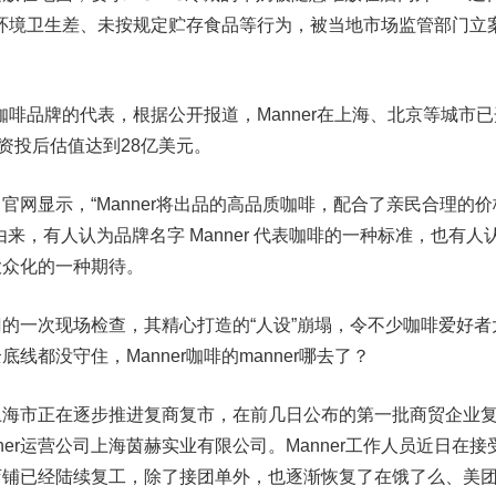
存在环境卫生差、未按规定贮存食品等行为，被当地市场监管部门立
咖啡品牌的代表，根据公开报道，Manner在上海、北京等城市已
资投后估值达到28亿美元。
显示，“Manner将出品的高品质咖啡，配合了亲民合理的价
来，有人认为品牌名字 Manner 代表咖啡的一种标准，也有人
大众化的一种期待。
一次现场检查，其精心打造的“人设”崩塌，令不少咖啡爱好者
线都没守住，Manner咖啡的manner哪去了？
市正在逐步推进复商复市，在前几日公布的第一批商贸企业
nner运营公司上海茵赫实业有限公司。Manner工作人员近日在接
店铺已经陆续复工，除了接团单外，也逐渐恢复了在饿了么、美