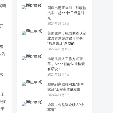
案调
国庆出游正当时，和欧拉
汽车一起get秋日惬意时
光
2024年9月27日
开
美国媒体：德国调查认定
北溪管道爆炸很可能是
“故意破坏”造成的
格
2022年10月19日
认为
推动法律人工作方式变
革，Alpha智能法律检索
有话说！
大
2024年11月4日
鲲鹏到家助推河源“南粤
家政”工程高质量发展
复工
2024年11月5日
受媒
沁源，公益诉讼驶入“快
团平
车道”