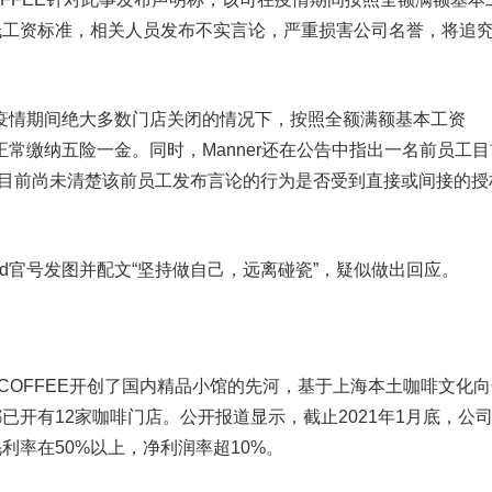
低工资标准，相关人员发布不实言论，严重损害公司名誉，将追
疫情期间绝大多数门店关闭的情况下，按照全额满额基本工资
放且正常缴纳五险一金。同时，Manner还在公告中指出一名前员工
，并称目前尚未清楚该前员工发布言论的行为是否受到直接或间接的授
nd官号发图并配文“坚持做自己，远离碰瓷”，疑似做出回应。
COFFEE开创了国内精品小馆的先河，基于上海本土咖啡文化向
已开有12家咖啡门店。公开报道显示，截止2021年1月底，公
利率在50%以上，净利润率超10%。