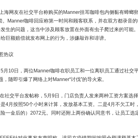
海网友在社交平台称购买的Manner挂耳咖啡包内侧黏有蟑螂
赔偿。Manner咖啡回应称第一时间和顾客联系，并在双方都录音的
会发生的问题，这当中涉及顾客放置在外面有虫子爬过来的可能
不给巨额赔偿就发布网上的行为，涉嫌敲诈和诽谤。
”惹热议
10日，两位Manner咖啡在职员工和一位离职员工通过社交
问题，随即引爆了网络上对Manner“讨伐”的导火索。
员工在社交平台发帖称，5月9日，门店负责人发来两种工资方案选
是4月按照50个小时来计算，发放基本工资。二是4月不欠工时
险一金后的）2072元。同时还附上两份确认同意书，让员工选
COFFEE针对此事发布声明称，该司在疫情期间按照全额满额基本