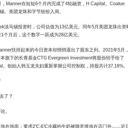
Manner在短短6个月内完成了4轮融资，H Capital、Coatue
ek淡马锡、美团龙珠和字节纷纷入局。
sek淡马锡投资时，公司估值为13亿美元。同年5月美团龙珠出资
在1个月后，这个数字一跃成为28亿美元。
ner扶持起来的今日资本却悄悄退出了股东之列。2021年5月
的长青基金CTG Evergreen Investment将股份转手给了
和H Capital。创始人韩玉龙夫妇重新掌握公司控制权，持股共计37.18%。
守
哪去了？
论。
在地面；要求2℃-6℃冷藏的牛奶被随意堆放在店门外……近