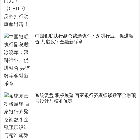
中国银联执行副总裁涂晓军：深耕行业、促进融
合 共谱数字金融新乐章
系统复盘 积极展望 百家银行齐聚畅谈数字金融顶
层设计与精准施策