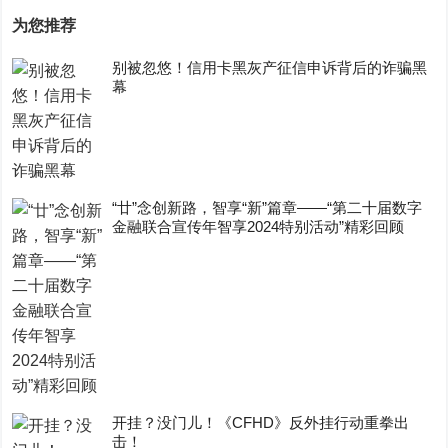
为您推荐
别被忽悠！信用卡黑灰产征信申诉背后的诈骗黑
幕
“廿”念创新路，智享“新”篇章——“第二十届数字
金融联合宣传年智享2024特别活动”精彩回顾
开挂？没门儿！《CFHD》反外挂行动重拳出
击！