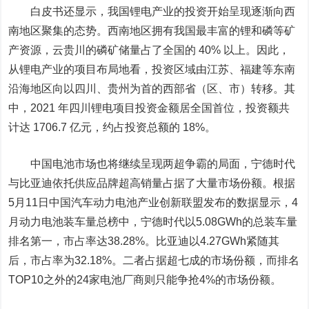
白皮书还显示，我国锂电产业的投资开始呈现逐渐向西
南地区聚集的态势。西南地区拥有我国最丰富的锂和磷等矿
产资源，云贵川的磷矿储量占了全国的 40% 以上。因此，
从锂电产业的项目布局地看，投资区域由江苏、福建等东南
沿海地区向以四川、贵州为首的西部省（区、市）转移。其
中，2021 年四川锂电项目投资金额居全国首位，投资额共
计达 1706.7 亿元，约占投资总额的 18%。
中国电池市场也将继续呈现两超争霸的局面，
宁德时代
与
比亚迪
依托供应品牌超高销量占据了大量市场份额。根据
5
月
11
日中国汽
车动
力
电
池
产业创
新联盟发布的数据显示，4
月动力电池装车量总榜中，宁德时代以5.08GWh的
总装
车量
排名第一，市占率达38.28%。比亚迪以4.27GWh紧随其
后，市占率为32.18%。二者占据超七成的市场份额，
而
排名
TOP10之外的24家电池厂商则只能争抢4%的市场份额。