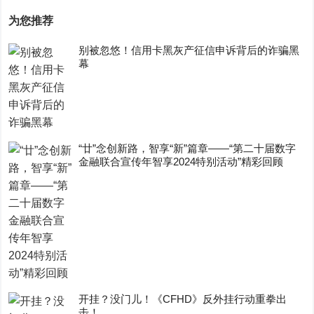
为您推荐
别被忽悠！信用卡黑灰产征信申诉背后的诈骗黑
幕
“廿”念创新路，智享“新”篇章——“第二十届数字
金融联合宣传年智享2024特别活动”精彩回顾
开挂？没门儿！《CFHD》反外挂行动重拳出
击！