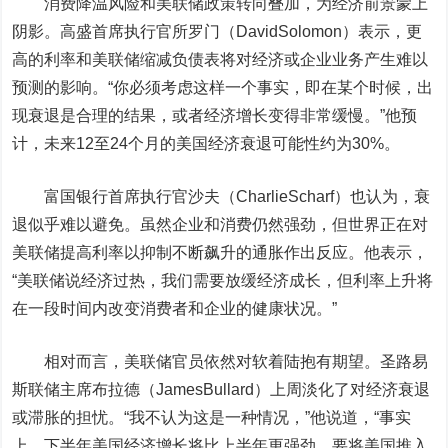
消费降温风险和美联储政策转向叠加，为经济前景蒙上
阴影。高盛首席执行官所罗门（DavidSolomon）表示，更
高的利率和美联储缩减负债表将对经济或企业业务产生难以
预测的影响。“你必须考虑这样一个事实，即在某个时候，出
现衰退是合理的结果，或者经济增长变得非常缓慢。”他预
计，未来12至24个月的美国经济衰退可能性约为30%。
富国银行首席执行官沙夫（CharlieScharf）也认为，衰
退似乎难以避免。虽然企业和消费仍然强劲，但世界正在对
美联储提高利率以抑制不断飙升的通胀作出反应。他表示，
“美联储说经济过热，我们需要放缓经济成长，但利率上升将
在一段时间内改变消费者和企业的健康状况。”
相对而言，美联储官员依然对软着陆抱有期望。圣路易
斯联储主席布拉德（JamesBullard）上周淡化了对经济衰退
或滞胀的担忧。“我不认为这是一种情况，”他说道，“事实
上，下半年美国经济增长将比上半年更强劲。要将美国推入