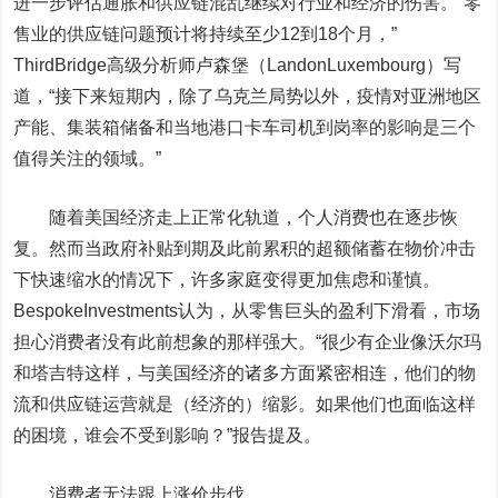
进一步评估通胀和供应链混乱继续对行业和经济的伤害。“零
售业的供应链问题预计将持续至少12到18个月，”
ThirdBridge高级分析师卢森堡（LandonLuxembourg）写
道，“接下来短期内，除了乌克兰局势以外，疫情对亚洲地区
产能、集装箱储备和当地港口卡车司机到岗率的影响是三个
值得关注的领域。”
随着美国经济走上正常化轨道，个人消费也在逐步恢
复。然而当政府补贴到期及此前累积的超额储蓄在物价冲击
下快速缩水的情况下，许多家庭变得更加焦虑和谨慎。
BespokeInvestments认为，从零售巨头的盈利下滑看，市场
担心消费者没有此前想象的那样强大。“很少有企业像沃尔玛
和塔吉特这样，与美国经济的诸多方面紧密相连，他们的物
流和供应链运营就是（经济的）缩影。如果他们也面临这样
的困境，谁会不受到影响？”报告提及。
消费者无法跟上涨价步伐