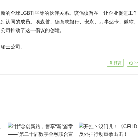
的全球LGBTI平等的伙伴关系。该倡议旨在，让企业促进工
性别认同的成员。
埃森哲
、德意志银行、安永、
万事达卡
、
微软
国公司推动了这一倡议的创建。
瑞士公司。
打赏
2