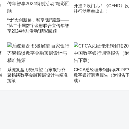
申
开挂？没门儿！《CFHD》
挂行动重拳出击！
“廿”念创新路，智享“新”篇章——
“第二十届数字金融联合宣传年智
享2024特别活动”精彩回顾
深
系统复盘 积极展望 百家银行齐
CFCA总经理朱钢解读2024
融
聚畅谈数字金融顶层设计与精准
数字银行调查报告（附报告
施策
载）