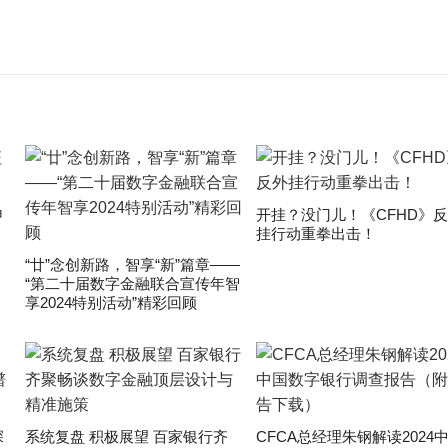
申
开挂？没门儿！《CFHD》
挂行动重拳出击！
“廿”念创新路，智享“新”篇章——
“第二十届数字金融联合宣传年智
享2024特别活动”精彩回顾
深
系统复盘 积极展望 百家银行齐
CFCA总经理朱钢解读2024