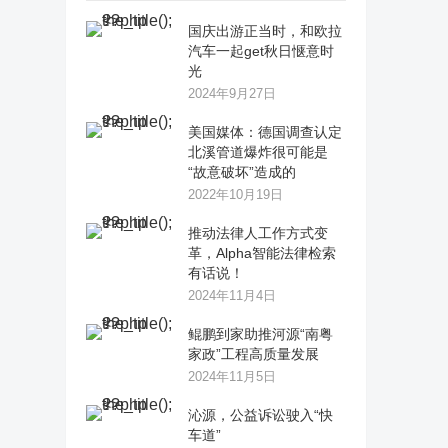
国庆出游正当时，和欧拉
汽车一起get秋日惬意时
光
2024年9月27日
美国媒体：德国调查认定
北溪管道爆炸很可能是
“故意破坏”造成的
2022年10月19日
推动法律人工作方式变
革，Alpha智能法律检索
有话说！
2024年11月4日
鲲鹏到家助推河源“南粤
家政”工程高质量发展
2024年11月5日
沁源，公益诉讼驶入“快
车道”