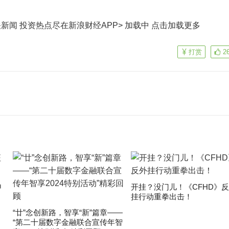
关新闻
投资热点尽在新浪财经APP> 加载中
点击加载更多
打赏
2
申
开挂？没门儿！《CFHD》
挂行动重拳出击！
“廿”念创新路，智享“新”篇章——
“第二十届数字金融联合宣传年智