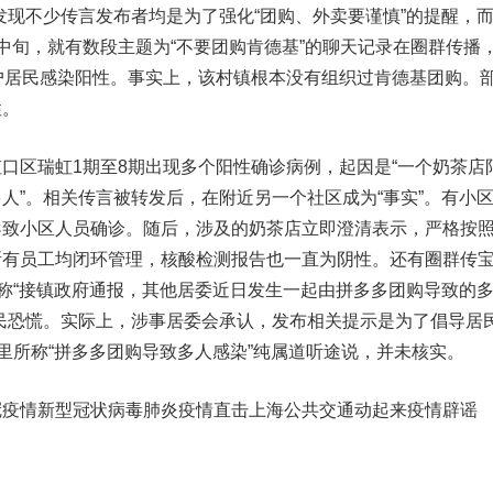
发现不少传言发布者均是为了强化“团购、外卖要谨慎”的提醒，
中旬，就有数段主题为“不要团购肯德基”的聊天记录在圈群传播
户居民感染阳性。事实上，该村镇根本没有组织过肯德基团购。
性。
口区瑞虹1期至8期出现多个阳性确诊病例，起因是“一个奶茶店
人”。相关传言被转发后，在附近另一个社区成为“事实”。有小
导致小区人员确诊。随后，涉及的奶茶店立即澄清表示，严格按
所有员工均闭环管理，核酸检测报告也一直为阴性。还有圈群传
，称“接镇政府通报，其他居委近日发生一起由拼多多团购导致的
民恐慌。
实际上，涉事居委会承认，发布相关提示是为了倡导居
”里所称“拼多多团购导致多人感染”纯属道听途说，并未核实。
冠疫情新型冠状病毒肺炎疫情直击上海公共交通动起来疫情辟谣