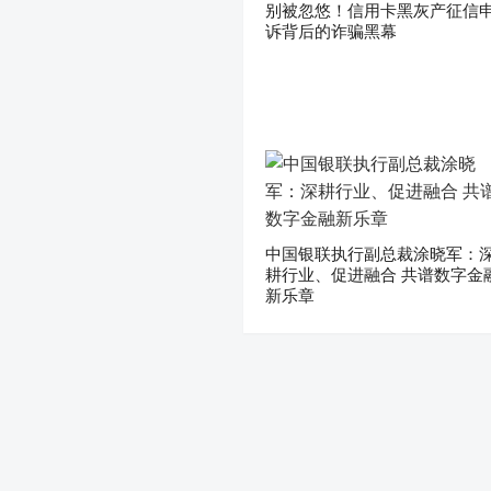
别被忽悠！信用卡黑灰产征信
诉背后的诈骗黑幕
中国银联执行副总裁涂晓军：
耕行业、促进融合 共谱数字金
新乐章