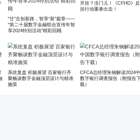
申
开挂？没门儿！《CFHD》
挂行动重拳出击！
“廿”念创新路，智享“新”篇章——
“第二十届数字金融联合宣传年智
享2024特别活动”精彩回顾
深
系统复盘 积极展望 百家银行齐
CFCA总经理朱钢解读2024
融
聚畅谈数字金融顶层设计与精准
数字银行调查报告（附报告
施策
载）