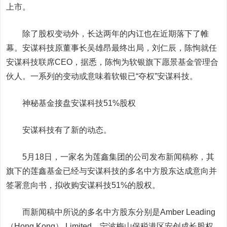
上市。
除了股权变动外，长达两年的内讧也在近期落下了帷
幕。安谋科技原董事长吴雄昂最终出局，刘仁辰，陈恂就任
安谋科技联席CEO，据悉，陈恂为软银旗下愿景基金管理合
伙人。一系列的变动或意味着软银已“夺权”安谋科技。
神秘基金接盘
安谋科技51%股权
安谋科技有了新的动态。
5月18日，一家名为莲鑫集团的公司发布新闻稿称，其
旗下的莲鑫基金已经与安谋科技的多名中方股东达成意向并
签署意向书，拟收购安谋科技51%的股权。
而新闻稿中所说的多名中方股东分别是Amber Leading
（Hong Kong） Limited、宁波梅山保税港区安创成长股权