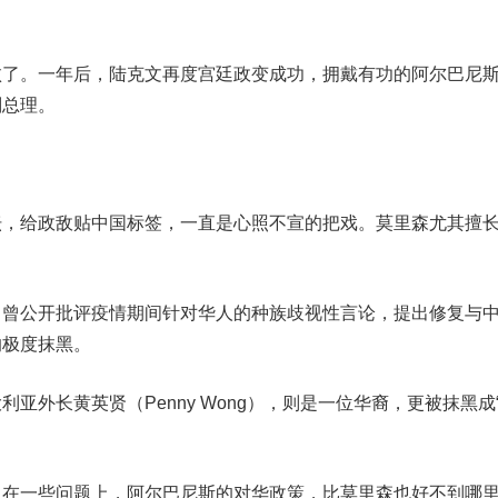
。一年后，陆克文再度宫廷政变成功，拥戴有功的阿尔巴尼
副总理。
给政敌贴中国标签，一直是心照不宣的把戏。莫里森尤其擅
公开批评疫情期间针对华人的种族歧视性言论，提出修复与
的极度抹黑。
外长黄英贤（Penny Wong），则是一位华裔，更被抹黑成
一些问题上，阿尔巴尼斯的对华政策，比莫里森也好不到哪