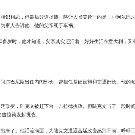
识相恋，但最后分道扬镳。略让人啼笑皆非的是，
小阿尔巴
因为家人告诉他，他的父亲死于车祸。
0多岁时，他才知道，父亲其实还活着，好好生活在意大利，又
尔巴尼斯出任内阁部长，曾担任基础设施和交通部长。他的
。
政变，陆克文被赶下台，吉拉德执政。但陆克文当了一段时
年向吉拉德发起挑战。
来了。他泪流满面，为陆克文遭遇宫廷政变感到不满，呼吁