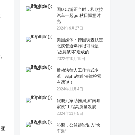
国庆出游正当时，和欧拉
汽车一起get秋日惬意时
底；
光
2024年9月27日
美国媒体：德国调查认定
北溪管道爆炸很可能是
“故意破坏”造成的
什。
2022年10月19日
推动法律人工作方式变
革，Alpha智能法律检索
有话说！
2024年11月4日
鲲鹏到家助推河源“南粤
家政”工程高质量发展
2024年11月5日
沁源，公益诉讼驶入“快
利亚
车道”