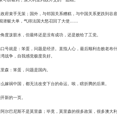
府束手无策；国外，与邻国关系糟糕，与中国关系更跌到谷
法国潜艇大单，气得法国大怒召回了大使……
度泼脏水，但最终还是没有成功，还是败给了工党。
口号就是：
笨蛋，问题是经济。
直指人心，最后顺利击败老布
海湾战争，自我感觉极度良好。
里森：
笨蛋，问题是国内。
嫁祸中国，都无法改变下台的命运。唉，瞎折腾的后果。
翻开新的一页。
尔巴尼斯不是莫里森；毕竟，莫里森的很多政策，很多澳大