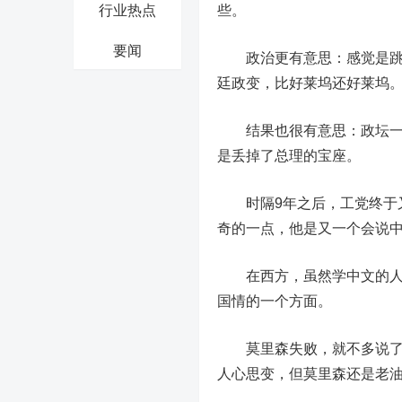
行业热点
些。
要闻
政治更有意思：感觉是跳跃
廷政变，比好莱坞还好莱坞
结果也很有意思：政坛一夜
是丢掉了总理的宝座。
时隔9年之后，工党终于又
奇的一点，他是又一个会说
在西方，虽然学中文的人越
国情的一个方面。
莫里森失败，就不多说了。
人心思变，但莫里森还是老