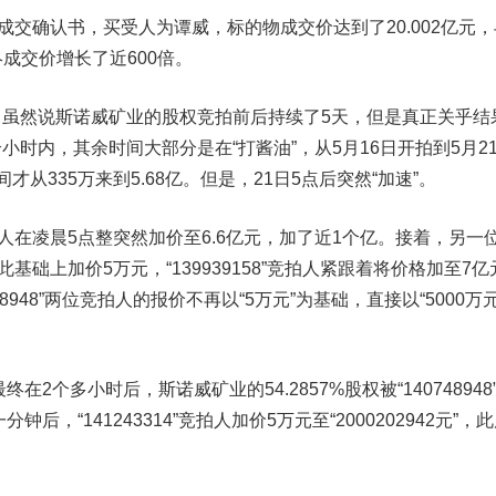
交确认书，买受人为谭威，标的物成交价达到了20.002亿元，
终成交价增长了近600倍。
然说斯诺威矿业的股权竞拍前后持续了5天，但是真正关乎结
时内，其余时间大部分是在“打酱油”，从5月16日开拍到5月2
从335万来到5.68亿。但是，21日5点后突然“加速”。
竞拍人在凌晨5点整突然加价至6.6亿元，加了近1个亿。接着，另一
人在此基础上加价5万元，“139939158”竞拍人紧跟着将价格加至7
40748948”两位竞拍人的报价不再以“5万元”为基础，直接以“5000万
2个多小时后，斯诺威矿业的54.2857%股权被“140748948
一分钟后，“141243314”竞拍人加价5万元至“2000202942元”，