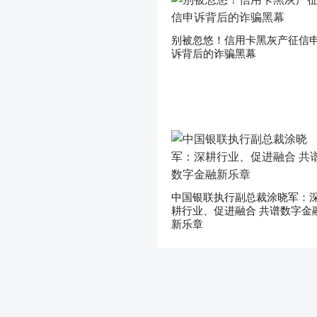
别被忽悠！信用卡黑灰产征信
诉背后的诈骗黑幕
中国银联执行副总裁涂晓军：
耕行业、促进融合 共谱数字金
新乐章