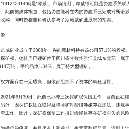
1243314”就是“谭威”。市场猜测，谭威很可能是协鑫系关联
否。此前据媒体报道，包括协鑫能科在内的协鑫系已完成对斯诺
股权收购，同时协鑫能科确认参与了斯诺威矿业股权的拍卖。
资源
矿业成立于2008年，兴能新材料持有该公司57.1%的股权
的探矿权。德扯弄巴锂矿位于四川省甘孜州雅江县城东北部，属
14万吨，平均品位1.34%，属于特大型锂矿。
方面存在一定瑕疵，但依然阻挡不了资本的疯狂追捧。
21年6月30日，此前已办理三次探矿权保留工作，目前正在
。另外，因探矿权证在取得及增补矿种阶段涉嫌存在违法、违规
调查工作。因此，探矿权保留工作推进缓慢且存在矿权灭失的风
锂价的疯涨，并且仍有上涨逾期。生意宝数据显示，近期电