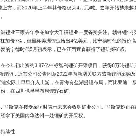
吨上方，而2020年上半年其价格仅为4万元/吨。去年开始越来越
局。
锂业三家去年争夺加拿大千禧锂业一度备受关注。赣锋锂业
插一杠加价7%，但最终美洲锂业给出4亿美元，比宁德时代的报价
夺爱的宁德时代5月初表示，已在江西宜春获得了锂矿探矿权。
年初出资约3.87亿中标智利锂矿开采项目，获得8万吨锂矿
新锂能，近其公司公告同意2022年向新增关联方盛新锂能采购及
亚迪实际上早早介入上游，在青海有盐湖提锂布局，而比亚迪二
股份，在四川也早早布局锂辉石矿。
，马斯克在接受采访时表示未来会收购矿业公司。马斯克称正在
已经拿下美国内华达州一处锂矿的开采权。
其持续性