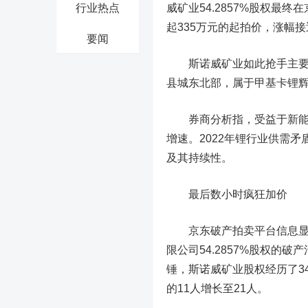
行业热点
威矿业54.2857%股权最
起335万元的起拍价，涨幅接
要闻
斯诺威矿业如此抢手主要是
县城东北部，属于甲基卡锂辉石
券商分析指，受益于新能源
增速。2022年锂行业供需
及其持续性。
最后数小时疯狂加价
京东破产拍卖平台信息显示
限公司54.2857%股权的破
锤，斯诺威矿业股权经历了3
的11人增长至21人。