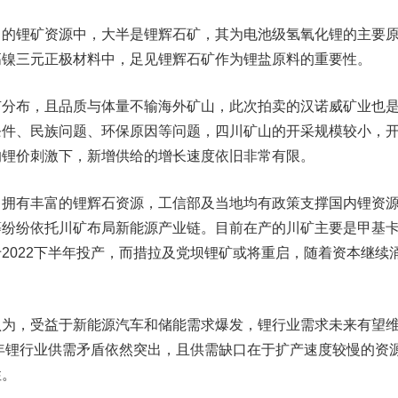
锂矿资源中，大半是锂辉石矿，其为电池级氢氧化锂的主要
高镍三元正极材料中，足见锂辉石矿作为锂盐原料的重要性。
布，且品质与体量不输海外矿山，此次拍卖的汉诺威矿业也
条件、民族问题、环保原因等问题，四川矿山的开采规模较小，
的锂价刺激下，新增供给的增长速度依旧非常有限。
有丰富的锂辉石资源，工信部及当地均有政策支撑国内锂资
等纷纷依托川矿布局新能源产业链。目前在产的川矿主要是甲基
2022下半年投产，而措拉及党坝锂矿或将重启，随着资本继续
，受益于新能源汽车和储能需求爆发，锂行业需求未来有望
22年锂行业供需矛盾依然突出，且供需缺口在于扩产速度较慢的资
性。