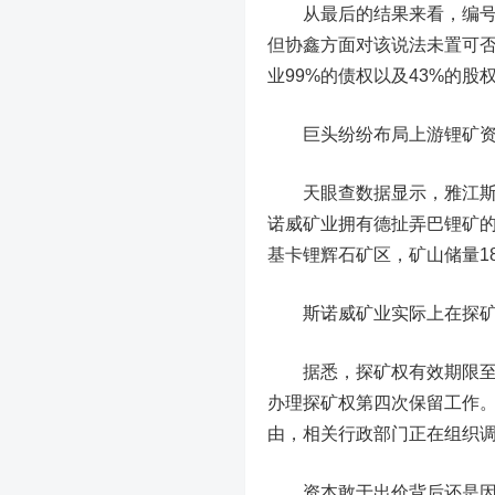
从最后的结果来看，编号“14
但协鑫方面对该说法未置可
业99%的债权以及43%的
巨头纷纷布局上游锂矿
天眼查数据显示，雅江斯诺威
诺威矿业拥有德扯弄巴锂矿
基卡锂辉石矿区，矿山储量18
斯诺威矿业实际上在探矿权
据悉，探矿权有效期限至20
办理探矿权第四次保留工作
由，相关行政部门正在组织
资本敢于出价背后还是因为