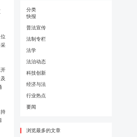
分类
原
快报
普法宣传
是位
法制专栏
开采
法学
法治动态
源开
科技创新
卡及
经济与法
涌
行业热点
要闻
维持
源
浏览最多的文章