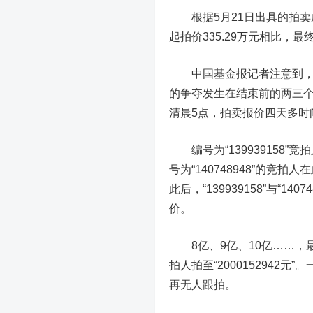
根据5月21日出具的拍卖成
起拍价335.29万元相比，最
中国基金报记者注意到，虽
的争夺发生在结束前的两三个小
清晨5点，拍卖报价四天多时间才
编号为“139939158”
号为“140748948”的竞拍
此后，“139939158”与“1
价。
8亿、9亿、10亿……，最终在
拍人拍至“2000152942元”。
再无人跟拍。