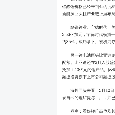
碳酸锂价格已经来到45万元/
新能源巨头往产业链上游布
赣锋锂业、宁德时代、美洲
3.53亿加元，宁德时代横
约35%，成功拿下。被横刀
另一锂电池巨头比亚迪则在今
配额。比亚迪还在3月入股盛
托加工40亿元的锂产品。比
融捷投资旗下上市公司融捷
海外巨头来看，5月10日
设自己的锂矿提炼工厂，并
券商：看好锂价高位及