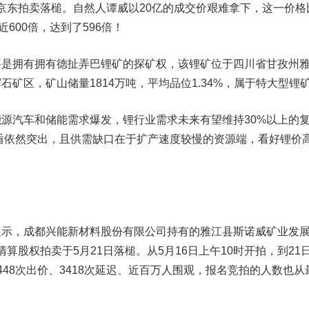
终在京东拍卖落槌。自然人谭威以20亿的成交价艰难拿下，这一价格
近600倍，达到了596倍！
拥有拥有德扯弄巴锂矿的探矿权，该锂矿位于四川省甘孜州
矿区，矿山储量1814万吨，平均品位1.34%，属于特大型锂
汽车和储能需求爆发，锂行业需求未来有望维持30%以上的
矛盾依然突出，且供需缺口在于扩产速度较慢的资源端，看好锂价
，成都兴能新材料股份有限公司持有的雅江县斯诺威矿业发
产清算股权拍卖于5月21日落槌。从5月16日上午10时开拍，到21
448次出价、3418次延迟、近百万人围观，报名竞拍的人数也从