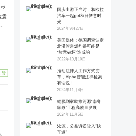
三季
国庆出游正当时，和欧拉
汽车一起get秋日惬意时
位震
光
业。
2024年9月27日
美国媒体：德国调查认定
北溪管道爆炸很可能是
“故意破坏”造成的
2022年10月19日
推动法律人工作方式变
1
赞
革，Alpha智能法律检索
有话说！
2024年11月4日
鲲鹏到家助推河源“南粤
家政”工程高质量发展
2024年11月5日
沁源，公益诉讼驶入“快
车道”