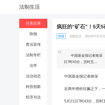
法制生活
分类目录
疯狂的“矿石”！5天5
快报
快报
法制生活
2022年5月22日 
普法宣传
法制专栏
中国基金报记者南深 近
日7时43分，历时五…
法学
法治动态
中国基金报记者南深
科技创新
近两年锂价狂飙之下，一座
经济与法
5月21日7时43分，历时五