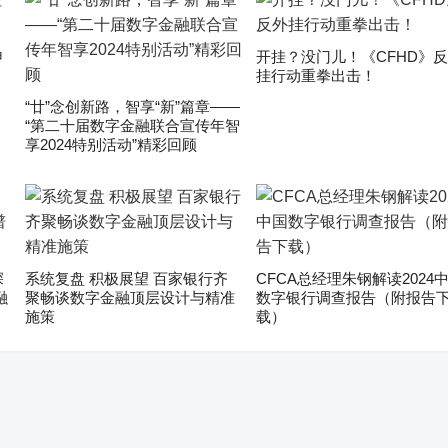
申
开挂？没门儿！《CFHD》
挂行动重拳出击！
“廿”念创新路，智享“新”篇章——
“第二十届数字金融联合宣传年智
享2024特别活动”精彩回顾
深
系统复盘 积极展望 百家银行齐
CFCA总经理朱钢解读2024
融
聚畅谈数字金融顶层设计与精准
数字银行调查报告（附报告
施策
载）