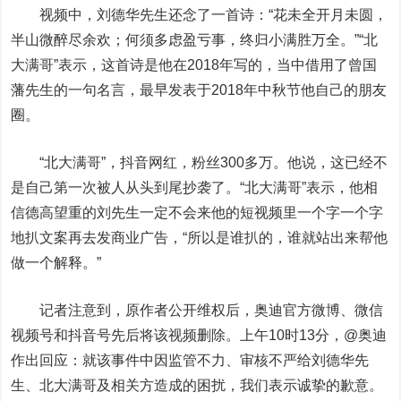
视频中，刘德华先生还念了一首诗：“花未全开月未圆，
半山微醉尽余欢；何须多虑盈亏事，终归小满胜万全。”“北
大满哥”表示，这首诗是他在2018年写的，当中借用了曾国
藩先生的一句名言，最早发表于2018年中秋节他自己的朋友
圈。
“北大满哥”，抖音网红，粉丝300多万。他说，这已经不
是自己第一次被人从头到尾抄袭了。“北大满哥”表示，他相
信德高望重的刘先生一定不会来他的短视频里一个字一个字
地扒文案再去发商业广告，“所以是谁扒的，谁就站出来帮他
做一个解释。”
记者注意到，原作者公开维权后，奥迪官方微博、微信
视频号和抖音号先后将该视频删除。上午10时13分，@奥迪
作出回应：就该事件中因监管不力、审核不严给刘德华先
生、北大满哥及相关方造成的困扰，我们表示诚挚的歉意。