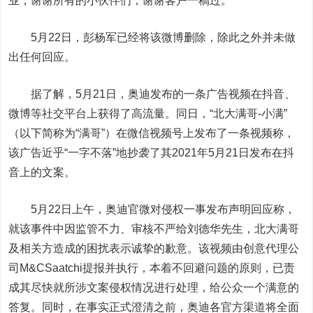
业，谢谢所有的小伙伴们，谢谢客户一稿过。”
5月22日，彭杨军已经将该微博删除，除此之外并未做
出任何回应。
据了解，5月21日，奥迪发布的一条广告视频在抖音、
微博等社交平台上获得了高流量。同日，“北大满哥-小满”
（以下简称为“满哥”）在微信视频号上发布了一条视频称，
该广告近乎“一字不落”地抄袭了其2021年5月21日发布在抖
音上的文案。
5月22日上午，奥迪官微对侵权一事发布声明回应称，
就该事件中因监管不力、审核不严给刘德华先生，北大满哥
及相关方造成的困扰表示诚挚的歉意。该视频由创意代理公
司M&CSaatchi提报并执行，本着不回避问题的原则，已责
成其尽快就所涉文案侵权情况进行处理，给公众一个满意的
答复。同时，在事实正式澄清之前，奥迪各官方渠道将全面