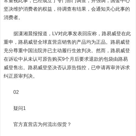
常重视此事，已经成立了专门部门调查，并强调，国金中心
坚决维护消费者的权益，待调查有结果，会通知关心此事的
消费者。
据潇湘晨报报道，LV对此事发表回应称，路易威登在此
重申，路易威登全球直营店销售的产品均为正品。路易威登
充分尊重中国法院并已主动履行生效判决。然而，路易威登
在诉讼中从未认可原告购买9个月后要求退款的包袋由路易
威登售出。路易威登坚决否认原告指控，已申请再审并诉求
纠正原审判决。
02
疑问1
官方直营店为何流出假货？