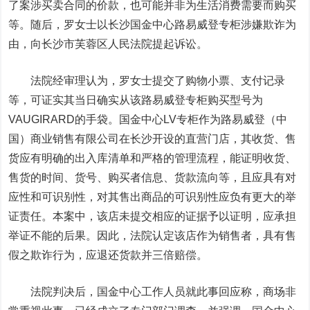
了案涉买卖合同的价款，也可能并非为生活消费需要而购买
等。随后，罗女士以长沙国金中心路易威登专柜涉嫌欺诈为
由，向长沙市芙蓉区人民法院提起诉讼。
法院经审理认为，罗女士提交了购物小票、支付记录
等，可证实其当日确实从该路易威登专柜购买型号为
VAUGIRARD的手袋。国金中心LV专柜作为路易威登（中
国）商业销售有限公司在长沙开设的直营门店，其收货、售
货应有明确的出入库清单和严格的管理流程，能证明收货、
售货的时间、货号、购买者信息、货款流向等，且应具有对
应性和可识别性，对其售出商品的可识别性应负有更大的举
证责任。本案中，该店未提交相应的证据予以证明，应承担
举证不能的后果。因此，法院认定该店作为销售者，具有售
假之欺诈行为，应退还货款并三倍赔偿。
法院判决后，国金中心工作人员就此事回应称，商场非