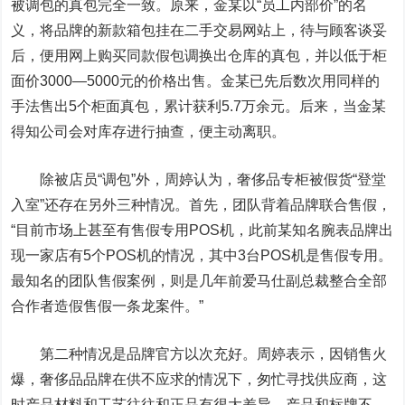
被调包的真包完全一致。原来，金某以“员工内部价”的名
义，将品牌的新款箱包挂在二手交易网站上，待与顾客谈妥
后，便用网上购买同款假包调换出仓库的真包，并以低于柜
面价3000—5000元的价格出售。金某已先后数次用同样的
手法售出5个柜面真包，累计获利5.7万余元。后来，当金某
得知公司会对库存进行抽查，便主动离职。
除被店员“调包”外，周婷认为，奢侈品专柜被假货“登堂
入室”还存在另外三种情况。首先，团队背着品牌联合售假，
“目前市场上甚至有售假专用POS机，此前某知名腕表品牌出
现一家店有5个POS机的情况，其中3台POS机是售假专用。
最知名的团队售假案例，则是几年前爱马仕副总裁整合全部
合作者造假售假一条龙案件。”
第二种情况是品牌官方以次充好。周婷表示，因销售火
爆，奢侈品品牌在供不应求的情况下，匆忙寻找供应商，这
时产品材料和工艺往往和正品有很大差异，产品和标牌不