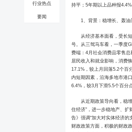
行业热点
持平；
5年期以上品种报4.4
要闻
1
、
背景：稳增长、轰油门
从经济基本面看，
受长
号
。
从三驾马车看，一季度GD
费端：
4
月社会消费品零售总额
居民收入和就业影响，消费
17.1%，较上月回落5.2个
内短期因素，沿海多地市港
6.4%，较3月下滑5.5个百分
从近期政策导向看，稳
住经济”，进一步稳地产、扩
告》强调“加大对实体经济的
财政政策方面，
积极的财政