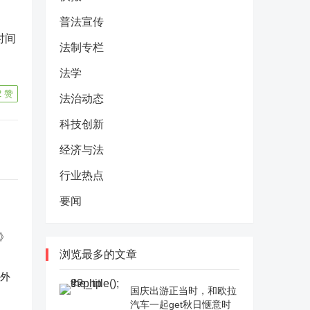
普法宣传
时间
法制专栏
法学
2
赞
法治动态
科技创新
经济与法
行业热点
要闻
浏览最多的文章
反外
国庆出游正当时，和欧拉
汽车一起get秋日惬意时