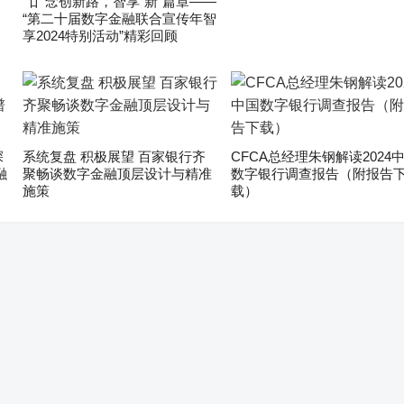
“廿”念创新路，智享“新”篇章——
“第二十届数字金融联合宣传年智
享2024特别活动”精彩回顾
深
系统复盘 积极展望 百家银行齐
CFCA总经理朱钢解读2024
融
聚畅谈数字金融顶层设计与精准
数字银行调查报告（附报告
施策
载）