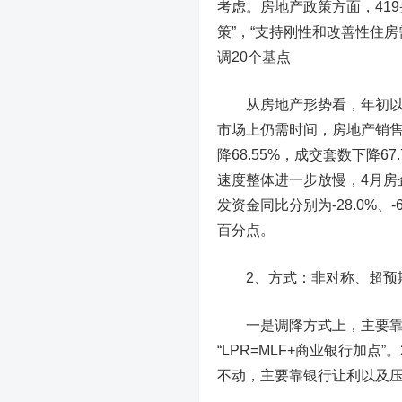
考虑。
房地产政策方面，
41
策”，“支持刚性和改善性住
调20个基点
从房地产形势看，
年初
市场上仍需时间，房地产销售
降68.55%，成交套数下降6
速度整体进一步放慢，4月房
发资金同比分别为-28.0%、-6.6
百分点。
2、
方式：非对称、超预
一是调降方式上，主要
“LPR=MLF+商业银行加点
不动，主要靠银行让利以及