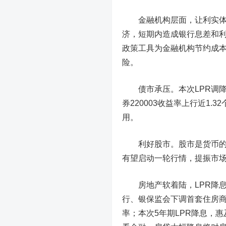
金融机构层面，让利实
济，短期内造成银行息差和
政策工具为金融机构节约成
险。
债市承压。
本次LPR调
券220003收益率上行近1.
用。
利好股市。
股市是货币
有望启动一轮行情，提振市
房地产软着陆，LPR降
行、银保监会下调首套住房商
率；本次5年期LPR降息，