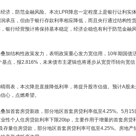
体经济，防范金融风险。
本次LPR降息一定程度上是银行让利实
利润承压，但由于银行存款利率相应降低，而且央行通过结构性
本，银行经营预计将保持基本稳定，经济企稳也有利于防范金融
降叠加结构性政策发力，表明政策重心发力宽信用，10年期国债
32个基点，报2.816%，未来债市主逻辑也将逐步从宽货币转向宽信
的晴雨表，本次降息直接降低利率，将提升股市估值。预计A股未
场信心，点燃希望。
息叠加首套房贷新政，部分地区首套房贷利率低至4.25%。
5月1
业性个人住房贷款利率下限20bp，主要作用于增量的首套房贷
惠及存量住房贷款，部分地区首套房贷利率可低至4.25%。房地产