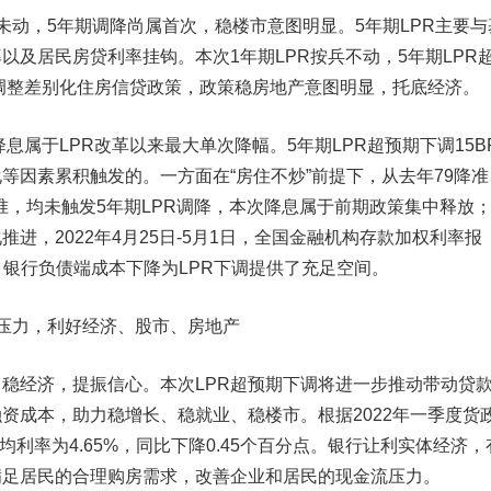
未动，5年期调降尚属首次，稳楼市意图明显。
5年期LPR主要与
以及居民房贷利率挂钩。本次1年期LPR按兵不动，5年期LPR
行调整差别化住房信贷政策，政策稳房地产意图明显，托底经济。
p降息属于LPR改革以来最大单次降幅。
5年期LPR超预期下调15B
等因素累积触发的。一方面在“房住不炒”前提下，从去年79降准
降准，均未触发5年期LPR调降，本次降息属于前期政策集中释放
进，2022年4月25日-5月1日，全国金融机构存款加权利率报
bp，银行负债端成本下降为LPR下调提供了充足空间。
压力，利好经济、股市、房地产
，稳经济，提振信心。
本次LPR超预期下调将进一步推动带动贷
资成本，助力稳增长、稳就业、稳楼市。根据2022年一季度货
平均利率为4.65%，同比下降0.45个百分点。银行让利实体经济，
满足居民的合理购房需求，改善企业和居民的现金流压力。