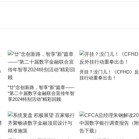
申
开挂？没门儿！《CFHD》
挂行动重拳出击！
“廿”念创新路，智享“新”篇章——
“第二十届数字金融联合宣传年智
享2024特别活动”精彩回顾