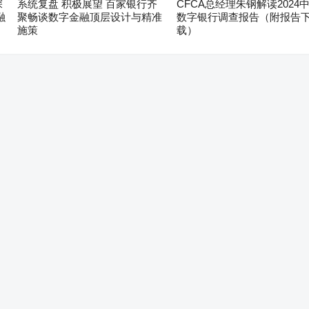
深
系统复盘 积极展望 百家银行齐
CFCA总经理朱钢解读2024
融
聚畅谈数字金融顶层设计与精准
数字银行调查报告（附报告
施策
载）