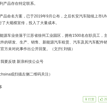
序列产品存在特定联系。
品命名方案，已于2019年9月公布，之后长安汽车陆续上市UNI
型并进行了大规模宣传，投入了大量成本。
源车业坐落于江苏省徐州工业园区，拥有1500名在职员工，
配件的研发、生产、销售、新能源汽车租赁、汽车及其汽车配件
官方未对此事作出公开回复。（文|刊 刘镇）
 我要反馈
新浪科技公众号
echsina或扫描左侧二维码关注）
多
打赏
2