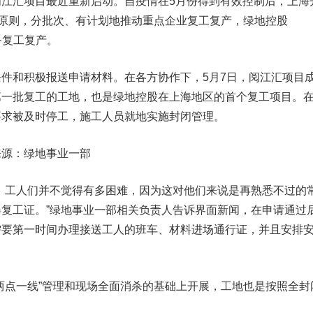
汇项目最近重新启动。自疫情在5月份得到有效控制后，上海
为原则，分批次、有计划地推动重点企业复工复产，
绿地控股
准备复工复产。
件和积极报送申请材料。在各方协作下，5月7日，阅江汇项目
第一批复工的工地，也是绿地控股在上海地区的首个复工项目。
要求被及时停工，施工人员就地实施封闭管理。
来源：绿地事业一部
工人们并不觉得有多困难，因为这对他们来说是再熟悉不过的
复工证。”绿地事业一部相关负责人告诉界面新闻，在申请通过
需要第一时间办理接送工人的班车、材料进场通行证，并且安排
点一线”管理和现场全面消杀的基础上开展，工地也是按照全封