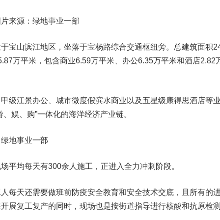
图片来源：绿地事业一部
山滨江地区，坐落于宝杨路综合交通枢纽旁。总建筑面积24.
87万平米，包含商业6.59万平米、办公6.35万平米和酒店2.82
级江景办公、城市微度假滨水商业以及五星级康得思酒店等
游、娱、购”一体化的海洋经济产业链。
：绿地事业一部
平均每天有300余人施工，正进入全力冲刺阶段。
每天还需要做班前防疫安全教育和安全技术交底，且所有的
在开展复工复产的同时，现场也是按街道指导进行核酸和抗原检