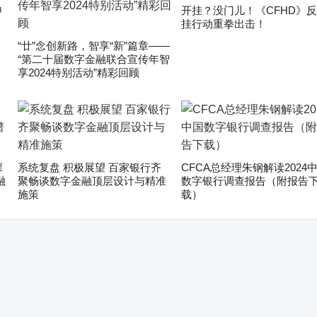
申
开挂？没门儿！《CFHD》
挂行动重拳出击！
“廿”念创新路，智享“新”篇章——
“第二十届数字金融联合宣传年智
享2024特别活动”精彩回顾
深
系统复盘 积极展望 百家银行齐
CFCA总经理朱钢解读2024
融
聚畅谈数字金融顶层设计与精准
数字银行调查报告（附报告
施策
载）