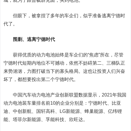
城，就为了跟曾毓群见面，买到电池。
但眼下，被拿捏了多年的车企们，似乎准备逃离宁德时
代了。
围剿、逃离宁德时代
获得优质的动力电池始终是车企们的“焦虑”所在，尽管
宁德时代短期内地位不可撼动，依然不妨碍第二、三梯队正
来势汹汹，力图打破当下的寡头格局。这也让投资人们兴奋
坏了，都想要投出第二个宁德时代。
中国汽车动力电池产业创新联盟数据显示，2021年我国
动力电池装车量排名前10的企业分别是：宁德时代、
比亚
迪
、中创新航、
国轩高科
、LG新能源、蜂巢能源、
亿纬锂
能
、塔菲尔新能源、
孚能科技
、
欣旺达
。