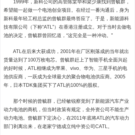
1999年，新科公司的高管陈棠华和梁少康找到曾毓群，
希望能一起做一个电池创业项目。在经过一番沟通后，身为
新科最年轻工程总监的曾毓群最终答应了。于是，新能源科
技有限公司（下称“ATL”）在香港注册成立。对于当时去做电
池的决定，曾毓群曾回忆道，“这完全是一种冲动。”
ATL在后来大获成功，2001年在厂区刚落成的当年就出
货量达到了100万枚电芯。曾毓群赶上了智能手机全面兴起
的好时候，ATL相继成为苹果、vivo、华为、三星手机的电
池供应商，一跃成为全球最大的聚合物电池供应商。2005
年，日本TDK集团买下了ATL的100%的股权。
那个时候的曾毓群，已经敏锐察觉到了新能源汽车产业
动力电池的商机，但当时政策有规定，全外资公司不能生产
动力电池。曾毓群下定决心，在2011年底将ATL的汽车动力
部门剥离出来，在老家宁德成立纯中资公司CATL。