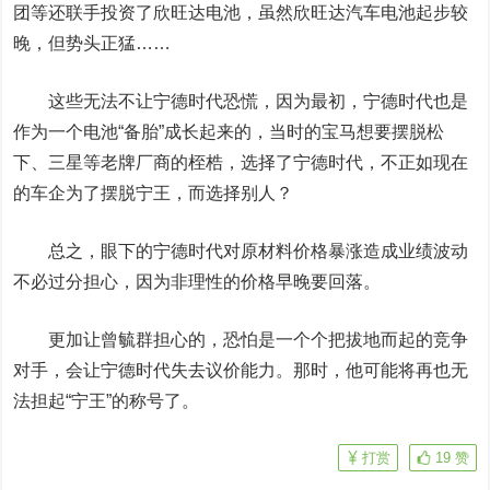
团等还联手投资了欣旺达电池，虽然欣旺达汽车电池起步较
晚，但势头正猛……
这些无法不让宁德时代恐慌，因为最初，宁德时代也是
作为一个电池“备胎”成长起来的，当时的宝马想要摆脱松
下、三星等老牌厂商的桎梏，选择了宁德时代，不正如现在
的车企为了摆脱宁王，而选择别人？
总之，眼下的宁德时代对原材料价格暴涨造成业绩波动
不必过分担心，因为非理性的价格早晚要回落。
更加让曾毓群担心的，恐怕是一个个把拔地而起的竞争
对手，会让宁德时代失去议价能力。那时，他可能将再也无
法担起“宁王”的称号了。
打赏
19
赞