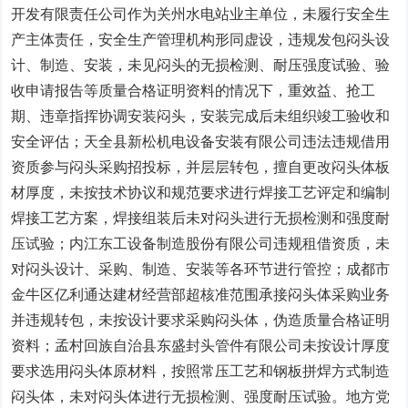
开发有限责任公司作为关州水电站业主单位，未履行安全生
产主体责任，安全生产管理机构形同虚设，违规发包闷头设
计、制造、安装，未见闷头的无损检测、耐压强度试验、验
收申请报告等质量合格证明资料的情况下，重效益、抢工
期、违章指挥协调安装闷头，安装完成后未组织竣工验收和
安全评估；天全县新松机电设备安装有限公司违法违规借用
资质参与闷头采购招投标，并层层转包，擅自更改闷头体板
材厚度，未按技术协议和规范要求进行焊接工艺评定和编制
焊接工艺方案，焊接组装后未对闷头进行无损检测和强度耐
压试验；内江东工设备制造股份有限公司违规租借资质，未
对闷头设计、采购、制造、安装等各环节进行管控；成都市
金牛区亿利通达建材经营部超核准范围承接闷头体采购业务
并违规转包，未按设计要求采购闷头体，伪造质量合格证明
资料；孟村回族自治县东盛封头管件有限公司未按设计厚度
要求选用闷头体原材料，按照常压工艺和钢板拼焊方式制造
闷头体，未对闷头体进行无损检测、强度耐压试验。地方党