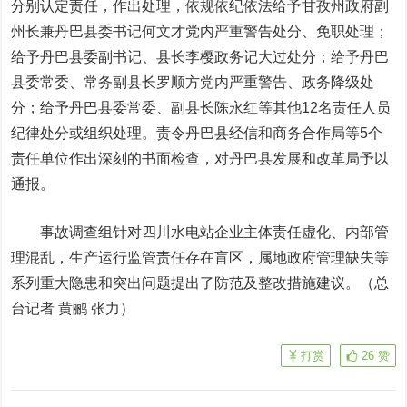
分别认定责任，作出处理，依规依纪依法给予甘孜州政府副
州长兼丹巴县委书记何文才党内严重警告处分、免职处理；
给予丹巴县委副书记、县长李樱政务记大过处分；给予丹巴
县委常委、常务副县长罗顺方党内严重警告、政务降级处
分；给予丹巴县委常委、副县长陈永红等其他12名责任人员
纪律处分或组织处理。责令丹巴县经信和商务合作局等5个
责任单位作出深刻的书面检查，对丹巴县发展和改革局予以
通报。
事故调查组针对四川水电站企业主体责任虚化、内部管
理混乱，生产运行监管责任存在盲区，属地政府管理缺失等
系列重大隐患和突出问题提出了防范及整改措施建议。（总
台记者 黄鹂 张力）
打赏
26
赞