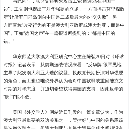
与此同时，联盟党还频繁攻击工党“经常站在中国一
边”，工党则也摆出了对华强硬的立场，一方面抨击莫里森政
府“让所罗门群岛倒向中国是二战后最大的外交失败”，另一
方面宣称“改变行为的不是澳大利亚政府或澳大利亚，而是中
国”，正如“德国之声”在一篇报道所提到的：“都是中国的
错。”
华东师范大学澳大利亚研究中心主任陈弘20日对《环球
时报》记者表示，从前期选战情况来看，“反华牌”很罕见地
主导了此次澳大利亚大选的议题。执政党长期扮演对华强硬
的角色，而工党也唯恐外界认为会对中国软弱或重回陆克文
时期的对华态度，并迫切希望获得美国的支持，因此反华的
“调门”也不低。
美国《外交学人》网站近日刊发的一篇文章认为，作为
澳大利亚最重要的双边关系之一，管控好与中国的关系应该
是选举议题之一，但澳大利亚与其最大贸易伙伴之间却没有