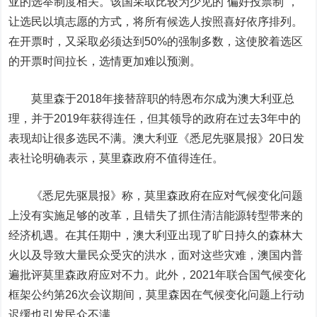
亚的选举制度相关。该国采取比较为少见的“偏好投票制”，
让选民以填志愿的方式，将所有候选人按照喜好依序排列。
在开票时，又采取必须达到50%的强制多数，这使胶着选区
的开票时间拉长，选情更加难以预测。
莫里森于2018年接替辞职的特恩布尔成为澳大利亚总
理，并于2019年获得连任，但其领导的政府在过去3年中的
表现却让很多选民不满。澳大利亚《悉尼先驱晨报》20日发
表社论明确表示，莫里森政府不值得连任。
《悉尼先驱晨报》称，莫里森政府在应对气候变化问题
上没有实施足够的改革，且错失了抓住清洁能源转型带来的
经济机遇。在其任期中，澳大利亚出现了旷日持久的森林大
火以及导致大量民众受灾的洪水，面对这些灾难，澳国内普
遍批评莫里森政府应对不力。此外，2021年联合国气候变化
框架公约第26次会议期间，莫里森因在气候变化问题上行动
迟缓也引发民众不满。