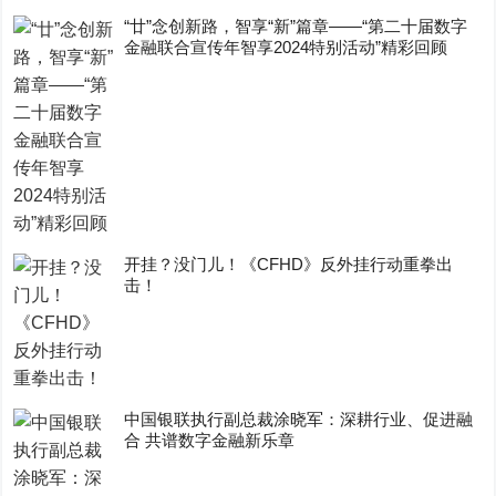
“廿”念创新路，智享“新”篇章——“第二十届数字
金融联合宣传年智享2024特别活动”精彩回顾
开挂？没门儿！《CFHD》反外挂行动重拳出
击！
中国银联执行副总裁涂晓军：深耕行业、促进融
合 共谱数字金融新乐章