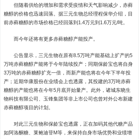
但随着供给的增加和需求受疫情和天气影响减少，赤藓
糖醇的价格也迅速回落。据三元生物总经理程保华介绍，目
前赤藓糖醇的市场价格已经回落到1.4万元到1.6万元/吨。
而今年还将有更多赤藓糖醇产能投产。
公告显示，三元生物在原有8.5万吨产能基础上扩产的5
万吨赤藓糖醇产能将于今年陆续投产；同期保龄宝也将自身
3万吨的赤藓糖醇扩充一倍，而新产能也将在今年下半年投
产；近期
华康股份
在业绩会上也透露，其投建的3万吨赤藓
糖醇的产能也将在今年5月底开始量产。此外，诸城东晓生
物科技有限公司、玉锋集团等非上市公司也曾对外公布新建
赤藓糖醇项目的计划。
对此三元生物和保龄宝也透露，正在加码其他代糖产品
如阿洛酮糖、莱鲍迪苷M等，来保持自身市场优势和业绩增