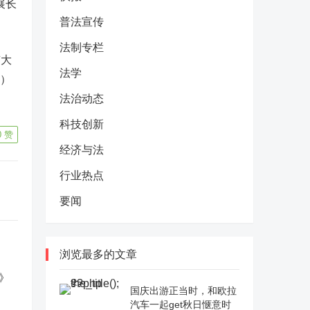
展长
普法宣传
法制专栏
京大
法学
”）
。
法治动态
科技创新
0
赞
经济与法
行业热点
要闻
浏览最多的文章
国庆出游正当时，和欧拉
汽车一起get秋日惬意时