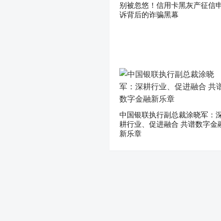
别被忽悠！信用卡黑灰产征信
诉背后的诈骗黑幕
中国银联执行副总裁涂晓军：
耕行业、促进融合 共谱数字金
新乐章