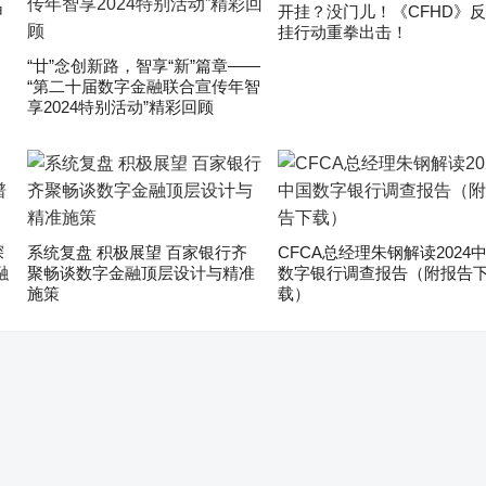
申
开挂？没门儿！《CFHD》
挂行动重拳出击！
“廿”念创新路，智享“新”篇章——
“第二十届数字金融联合宣传年智
享2024特别活动”精彩回顾
深
系统复盘 积极展望 百家银行齐
CFCA总经理朱钢解读2024
融
聚畅谈数字金融顶层设计与精准
数字银行调查报告（附报告
施策
载）