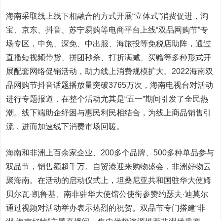
海南采取线上线下相融合的方式开展“立体式”消费促进，淘
宝、京东、抖音、苏宁易购等电商平台上线“双品网购节”专
场专区，中免、深免、中出服、海旅投等免税店助阵，通过
直播短视频带货、拼团秒杀、打折满减、买赠等多种形式开
展配套网络促销活动，助力线上消费规模扩大。2022海南双
品网购节抖音话题播放量突破3765万次，海南电视台对活动
进行专题报道，在整个活动尤其是“五一”期间引发了全民热
潮。线下端助企纾困与惠民利民相结合，为线上商品销售引
流，进而加速线下消费市场回暖。
海南和非洲上百余家企业、200多个品牌、500多种单品参与
双品节，销售额超千万。自贸港迎来购物盛会，非洲好物云
聚海南。在活动的启动仪式上，坦桑尼亚共和国驻华大使姆
贝尔瓦·凯鲁基、南非驻华大使馆公使衔参赞约瑟夫·迪莫尔
通过视频对活动举办表示热烈的祝贺。双品节专门搭建“非